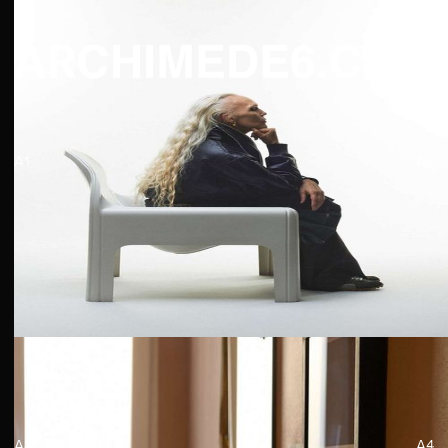
A1
A2
A3
A4