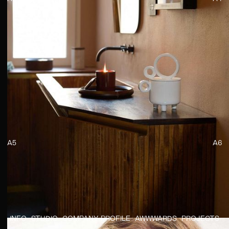
A5
A6
INFO
STUDIO
COMPANY PROFILE
AWWWARDS
PROJECTS